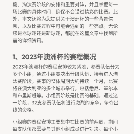
段、淘汰赛阶段的安排和重要对阵，并且掌握每一
场比赛的具体时间，确保不会错过精彩的比赛。此
外，本文还将为您提供关于澳洲杯的一些背景信
息，以及比赛过程中可能会遇到的一些亮点。无论
您是老球迷还是新球迷，都能在这篇文章中找到所
需的详细资讯。
1、2023年澳洲杯的赛程概况
2023年澳洲杯的赛程安排较为紧凑，参赛队伍分为
多个小组，通过小组赛决出晋级队伍，接着进入淘
汰赛阶段。赛事的整体周期大约持续一个月，比赛
将在澳大利亚的多个城市举行，包括悉尼、墨尔本
和布里斯班等。小组赛阶段是比赛的基础，通过这
一阶段，32支参赛队伍将进行激烈的竞争，争夺出
线的资格。
小组赛的赛程安排主要集中在比赛的前两周，期间
每支队伍都需要与其他小组成员进行对决。每个小