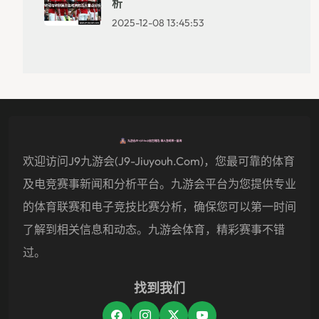
析
2025-12-08 13:45:53
欢迎访问j9九游会(j9-Jiuyouh.com)，您最可靠的体育
及电竞赛事新闻和分析平台。九游会平台为您提供专业
的体育联赛和电子竞技比赛分析，确保您可以第一时间
了解到相关信息和动态。九游会体育，精彩赛事不错
过。
找到我们