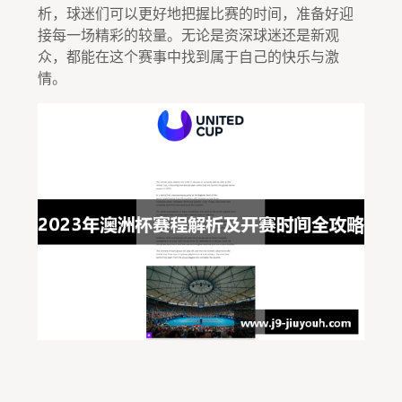
析，球迷们可以更好地把握比赛的时间，准备好迎
接每一场精彩的较量。无论是资深球迷还是新观
众，都能在这个赛事中找到属于自己的快乐与激
情。