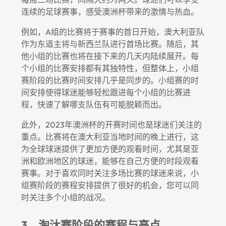
连续的足球赛事，感受澳洲杯带来的激情与热血。
例如，A组的比赛将于赛事的首日开始，澳大利亚队
作为东道主将与新西兰队进行首场比赛。随后，其
他小组的比赛也将在接下来的几天内陆续展开。每
个小组的比赛安排都有其独特性，但整体上，小组
赛阶段的比赛时间安排几乎是同步的。小组赛的时
间安排使得球迷能够轻松跟进每个小组的比赛进
程，快速了解哪支队伍有可能脱颖而出。
此外，2023年澳洲杯的开赛时间也是球迷们关注的
重点。比赛将在澳大利亚当地时间的晚上进行，这
为全球球迷提供了更加方便的观看时间，尤其是亚
洲和欧洲地区的球迷，能够在自己方便的时段观看
赛事。对于喜欢同时关注多场比赛的球迷来说，小
组赛阶段的赛程安排提供了很好的机会，您可以同
时关注多个小组的战况。
3、淘汰赛阶段的赛程与亮点