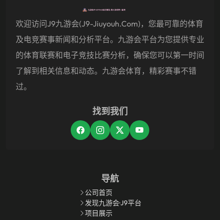
欢迎访问j9九游会(j9-Jiuyouh.com)，您最可靠的体育
及电竞赛事新闻和分析平台。九游会平台为您提供专业
的体育联赛和电子竞技比赛分析，确保您可以第一时间
了解到相关信息和动态。九游会体育，精彩赛事不错
过。
找到我们
导航
公司首页
发现九游会·J9平台
项目展示