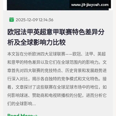
2025-12-09 12:14:36
欧冠法甲英超意甲联赛特色差异分
析及全球影响力比较
本文旨在分析欧洲四大足球联赛——欧冠、法甲、英超
和意甲的特色差异以及它们在全球范围内的影响力。文
章首先对四大联赛的竞技特点、历史背景和发展趋势进
行深入对比，揭示各自独特的竞争模式和文化特色。接
着，文章探讨了这些联赛在全球足球市场中的地位，如
何影响球迷、赞助商和电视转播权的分配，进而分析它
们的全球影响...
Read More