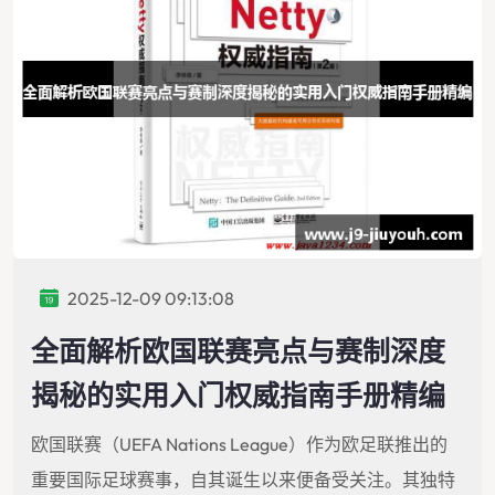
2025-12-09 09:13:08
全面解析欧国联赛亮点与赛制深度
揭秘的实用入门权威指南手册精编
欧国联赛（UEFA Nations League）作为欧足联推出的
重要国际足球赛事，自其诞生以来便备受关注。其独特