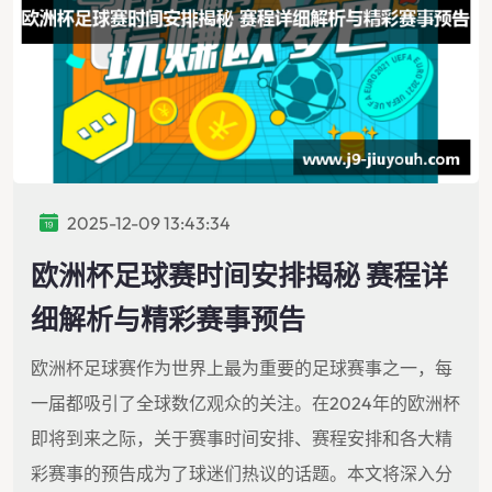
2025-12-09 13:43:34
欧洲杯足球赛时间安排揭秘 赛程详
细解析与精彩赛事预告
欧洲杯足球赛作为世界上最为重要的足球赛事之一，每
一届都吸引了全球数亿观众的关注。在2024年的欧洲杯
即将到来之际，关于赛事时间安排、赛程安排和各大精
彩赛事的预告成为了球迷们热议的话题。本文将深入分